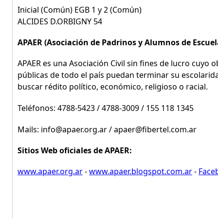
Inicial (Común) EGB 1 y 2 (Común)
ALCIDES D.ORBIGNY 54
APAER (Asociación de Padrinos y Alumnos de Escuel
APAER es una Asociación Civil sin fines de lucro cuyo o
públicas de todo el país puedan terminar su escolarida
buscar rédito político, económico, religioso o racial.
Teléfonos: 4788-5423 / 4788-3009 / 155 118 1345
Mails: info@apaer.org.ar / apaer@fibertel.com.ar
Sitios Web oficiales de APAER:
www.apaer.org.ar
-
www.apaer.blogspot.com.ar
-
Faceb