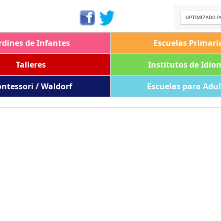
rdines de Infantes
Escuelas Primari
Talleres
Institutos de Idio
ntessori / Waldorf
Escuelas para Adu