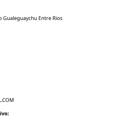
so Gualeguaychu Entre Rios
IL.COM
ivo: