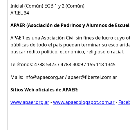
Inicial (Común) EGB 1 y 2 (Común)
ARIEL 34
APAER (Asociación de Padrinos y Alumnos de Escuel
APAER es una Asociación Civil sin fines de lucro cuyo o
públicas de todo el país puedan terminar su escolarida
buscar rédito político, económico, religioso o racial.
Teléfonos: 4788-5423 / 4788-3009 / 155 118 1345
Mails: info@apaer.org.ar / apaer@fibertel.com.ar
Sitios Web oficiales de APAER:
www.apaer.org.ar
-
www.apaer.blogspot.com.ar
-
Faceb