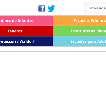
rdines de Infantes
Escuelas Primari
Talleres
Institutos de Idio
ntessori / Waldorf
Escuelas para Adu