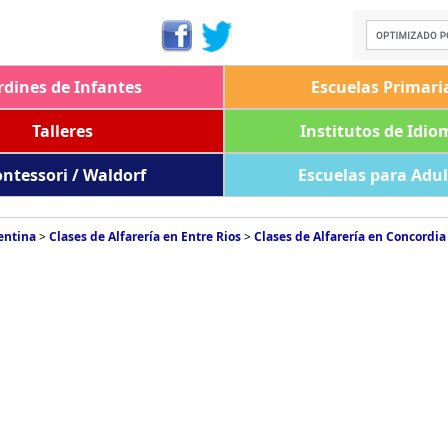
rdines de Infantes
Escuelas Primari
Talleres
Institutos de Idio
ntessori / Waldorf
Escuelas para Adu
entina
>
Clases de Alfarería en Entre Rios
>
Clases de Alfarería en Concordia