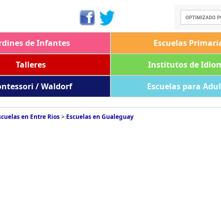
rdines de Infantes
Escuelas Primari
Talleres
Institutos de Idio
ntessori / Waldorf
Escuelas para Adu
scuelas en Entre Rios
>
Escuelas en Gualeguay