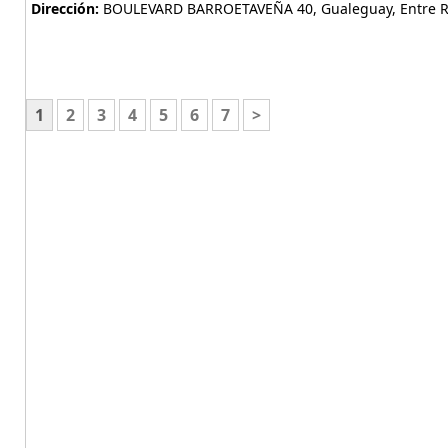
Dirección:
BOULEVARD BARROETAVEÑA 40, Gualeguay, Entre Ri
1
2
3
4
5
6
7
>